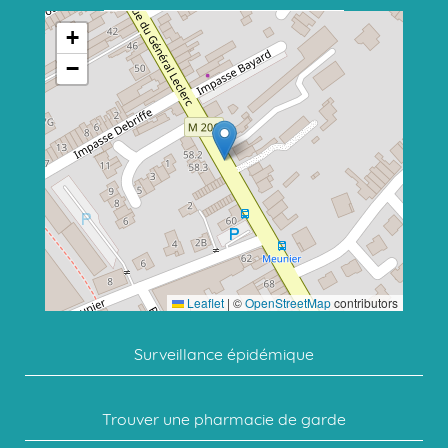
+
−
Leaflet
|
©
OpenStreetMap
contributors
Surveillance épidémique
Trouver une pharmacie de garde