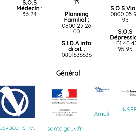
13
S.O.S
Médecin :
S.O.S Viol
36 24
Planning
0800 05 
Familial :
95
0800 23 26
00
S.O.S
Dépressi
S.I.D.A info
:
01 40 4
droit :
95 95
0801636636
Général
INSE
Ameli
svaccins.net
santé.gouv.fr