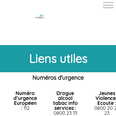
PHARMACIE
DU BON
POSTE
Liens utiles
Numéros d'urgence
Numéro
Drogue
Jeunes
d’urgence
alcool
Violence
Européen
tabac info
Ecoute 
:
112
services :
0800 20 
0800 23 13
23